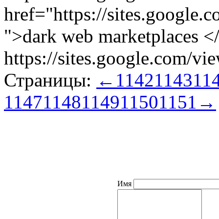
href="https://sites.google
">dark web marketplaces <
https://sites.google.com/vi
Страницы:
←
1142
1143
11
1147
1148
1149
1150
1151
→
Имя