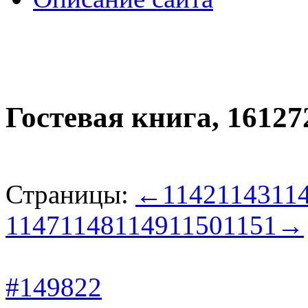
Гостевая книга,
16127
Страницы:
←
1142
1143
11
1147
1148
1149
1150
1151
→
#149822