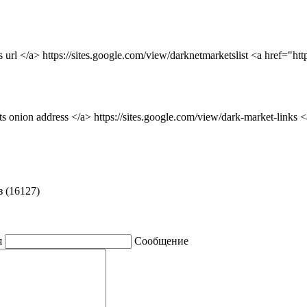
 url </a> https://sites.google.com/view/darknetmarketslist <a href="htt
s onion address </a> https://sites.google.com/view/dark-market-links 
з (16127)
я
Сообщение