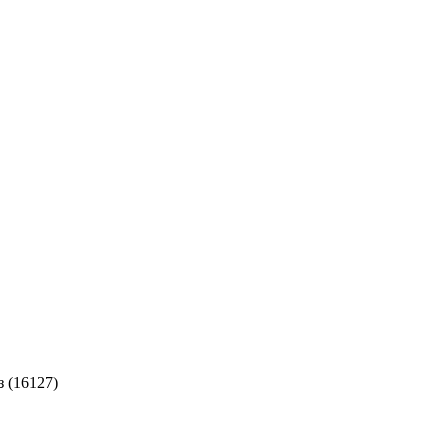
з (16127)