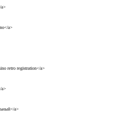
</a>
ino</a>
o retro registration</a>
</a>
альный</a>