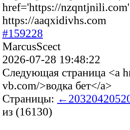
href='https://nzqntjnili.c
https://aaqxidivhs.com
#159228
MarcusScect
2026-07-28 19:48:22
Следующая страница <a hre
vb.com/>водка бет</a>
Страницы:
←
203
204
205
2
из (16130)