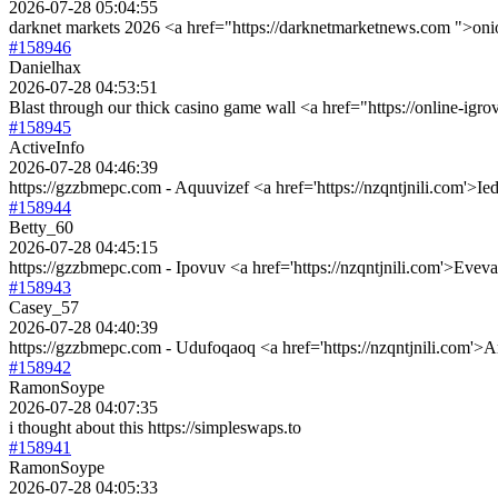
2026-07-28 05:04:55
darknet markets 2026 <a href="https://darknetmarketnews.com ">oni
#158946
Danielhax
2026-07-28 04:53:51
Blast through our thick casino game wall <a href="https://online-
#158945
ActiveInfo
2026-07-28 04:46:39
https://gzzbmepc.com - Aquuvizef <a href='https://nzqntjnili.com'>I
#158944
Betty_60
2026-07-28 04:45:15
https://gzzbmepc.com - Ipovuv <a href='https://nzqntjnili.com'>Evev
#158943
Casey_57
2026-07-28 04:40:39
https://gzzbmepc.com - Udufoqaoq <a href='https://nzqntjnili.com'>A
#158942
RamonSoype
2026-07-28 04:07:35
i thought about this https://simpleswaps.to
#158941
RamonSoype
2026-07-28 04:05:33