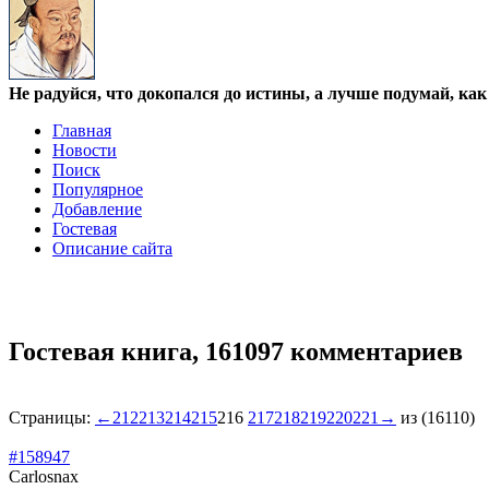
Не радуйся, что докопался до истины, а лучше подумай, ка
Главная
Новости
Поиск
Популярное
Добавление
Гостевая
Описание сайта
Гостевая книга,
161097 комментариев
Страницы:
←
212
213
214
215
216
217
218
219
220
221
→
из (16110)
#158947
Carlosnax