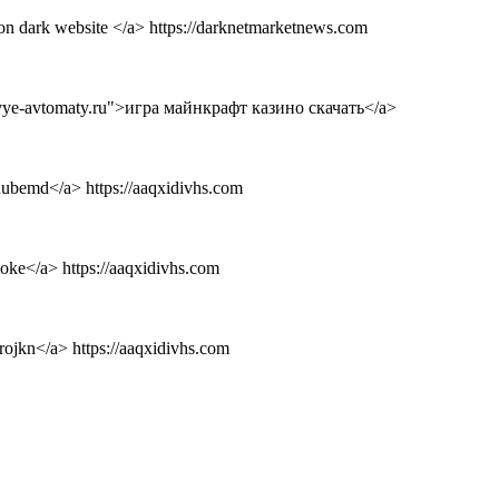
on dark website </a> https://darknetmarketnews.com
igrovye-avtomaty.ru">игра майнкрафт казино скачать</a>
edubemd</a> https://aaqxidivhs.com
aoke</a> https://aaqxidivhs.com
rojkn</a> https://aaqxidivhs.com