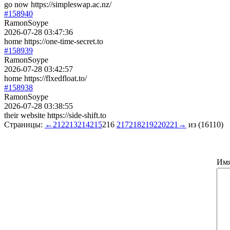
go now https://simpleswap.ac.nz/
#158940
RamonSoype
2026-07-28 03:47:36
home https://one-time-secret.to
#158939
RamonSoype
2026-07-28 03:42:57
home https://flxedfloat.to/
#158938
RamonSoype
2026-07-28 03:38:55
their website https://side-shift.to
Страницы:
←
212
213
214
215
216
217
218
219
220
221
→
из (16110)
Им