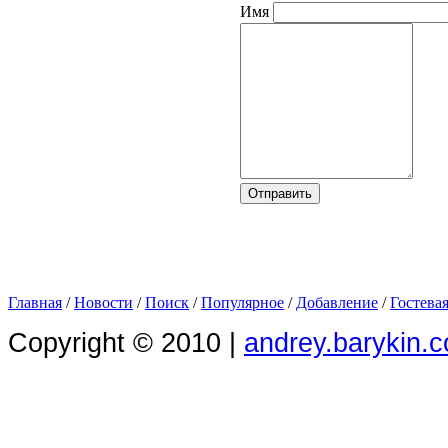
Имя
Главная
/
Новости
/
Поиск
/
Популярное
/
Добавление
/
Гостева
Copyright © 2010 |
andrey.barykin.