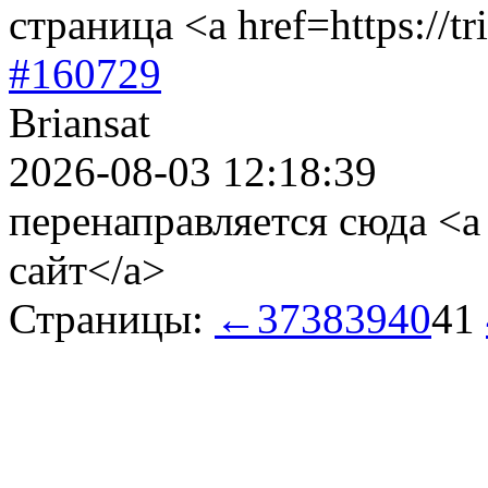
страница <a href=https://t
#160729
Briansat
2026-08-03 12:18:39
перенаправляется сюда <a h
сайт</a>
Страницы:
←
37
38
39
40
41