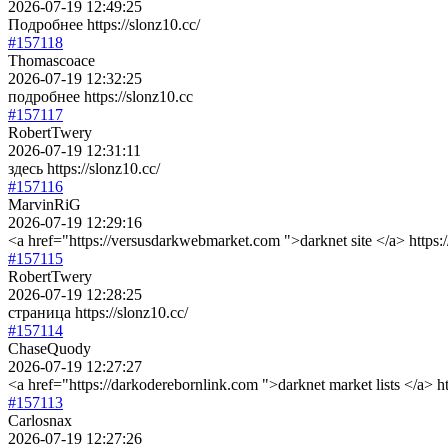
2026-07-19 12:49:25
Подробнее https://slonz10.cc/
#157118
Thomascoace
2026-07-19 12:32:25
подробнее https://slonz10.cc
#157117
RobertTwery
2026-07-19 12:31:11
здесь https://slonz10.cc/
#157116
MarvinRiG
2026-07-19 12:29:16
<a href="https://versusdarkwebmarket.com ">darknet site </a> https
#157115
RobertTwery
2026-07-19 12:28:25
страница https://slonz10.cc/
#157114
ChaseQuody
2026-07-19 12:27:27
<a href="https://darkoderebornlink.com ">darknet market lists </a> 
#157113
Carlosnax
2026-07-19 12:27:26