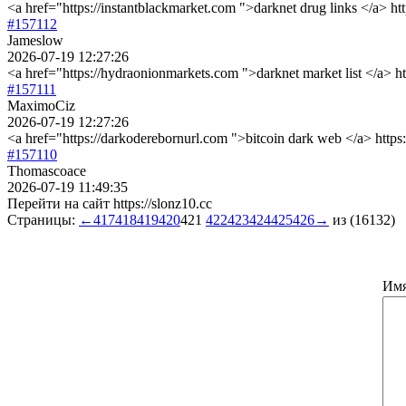
<a href="https://instantblackmarket.com ">darknet drug links </a> h
#157112
Jameslow
2026-07-19 12:27:26
<a href="https://hydraonionmarkets.com ">darknet market list </a> 
#157111
MaximoCiz
2026-07-19 12:27:26
<a href="https://darkoderebornurl.com ">bitcoin dark web </a> htt
#157110
Thomascoace
2026-07-19 11:49:35
Перейти на сайт https://slonz10.cc
Страницы:
←
417
418
419
420
421
422
423
424
425
426
→
из (16132)
Им