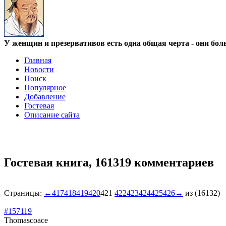
У женщин и презервативов есть одна общая черта - они бол
Главная
Новости
Поиск
Популярное
Добавление
Гостевая
Описание сайта
Гостевая книга,
161319 комментариев
Страницы:
←
417
418
419
420
421
422
423
424
425
426
→
из (16132)
#157119
Thomascoace