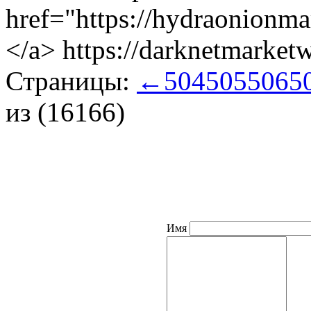
href="https://hydraonionm
</a> https://darknetmarke
Страницы:
←
504
505
506
5
из (16166)
Имя