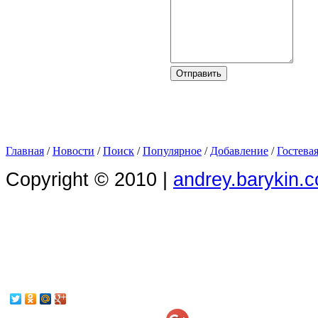
Главная
/
Новости
/
Поиск
/
Популярное
/
Добавление
/
Гостева
Copyright © 2010 |
andrey.barykin.