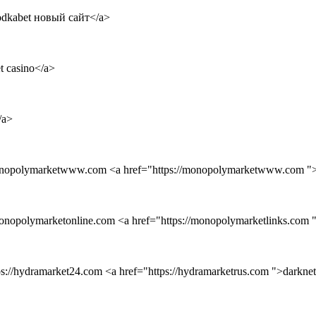
vodkabet новый сайт</a>
t casino</a>
/a>
//monopolymarketwww.com <a href="https://monopolymarketwww.com ">
/monopolymarketonline.com <a href="https://monopolymarketlinks.com ">
ps://hydramarket24.com <a href="https://hydramarketrus.com ">darknet