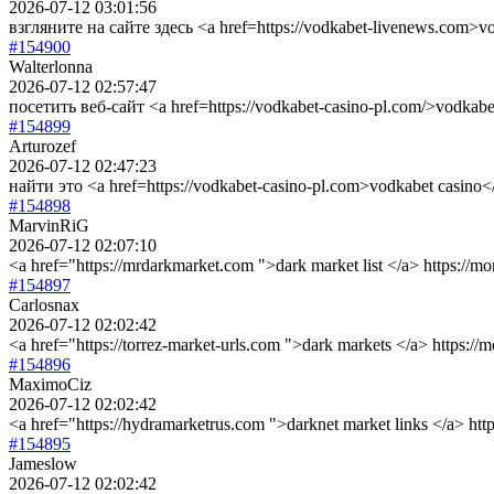
2026-07-12 03:01:56
взгляните на сайте здесь <a href=https://vodkabet-livenews.com>
#154900
Walterlonna
2026-07-12 02:57:47
посетить веб-сайт <a href=https://vodkabet-casino-pl.com/>vodkabe
#154899
Arturozef
2026-07-12 02:47:23
найти это <a href=https://vodkabet-casino-pl.com>vodkabet casino<
#154898
MarvinRiG
2026-07-12 02:07:10
<a href="https://mrdarkmarket.com ">dark market list </a> https:
#154897
Carlosnax
2026-07-12 02:02:42
<a href="https://torrez-market-urls.com ">dark markets </a> https:/
#154896
MaximoCiz
2026-07-12 02:02:42
<a href="https://hydramarketrus.com ">darknet market links </a> htt
#154895
Jameslow
2026-07-12 02:02:42