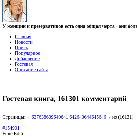
У женщин и презервативов есть одна общая черта - они бол
Главная
Новости
Поиск
Популярное
Добавление
Гостевая
Описание сайта
Гостевая книга,
161301 комментарий
Страницы:
←
637
638
639
640
641
642
643
644
645
646
→
из (16131)
#154901
FrankEdili