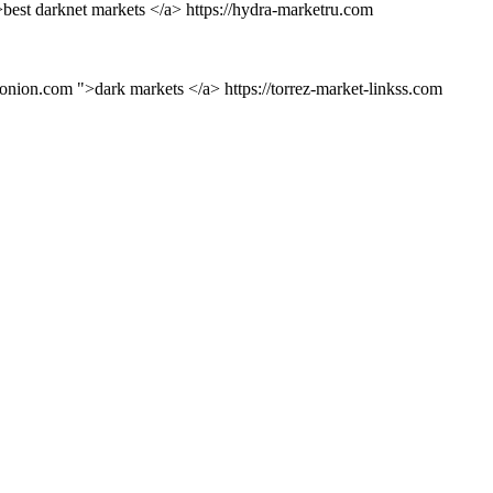
>best darknet markets </a> https://hydra-marketru.com
onion.com ">dark markets </a> https://torrez-market-linkss.com