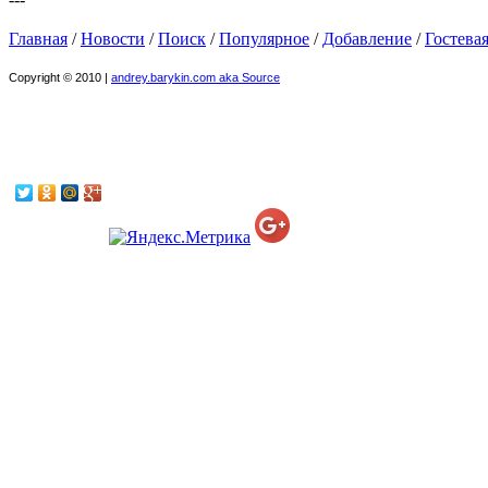
Главная
/
Новости
/
Поиск
/
Популярное
/
Добавление
/
Гостева
Copyright © 2010 |
andrey.barykin.com aka Source