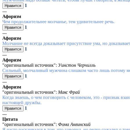
1
---
Афоризм
Чем продолжительнее молчанье, тем удивительнее речь.
1
---
Афоризм
Молчание не всегда доказывает присутствие ума, но доказывает
1
---
Афоризм
"оригинальный источник":
Уинстон Черчилль
Сильный, молчаливый мужчина слишком часто лишь потому мол
1
---
Афоризм
"оригинальный источник":
Макс Фрай
Когда знаешь, о чем поговорить с человеком, это - признак вза
настоящей дружбы.
1
---
Цитата
"оригинальный источник":
Фома Аквинский
Я часто раскаивался в том, что говорил, но редко сожалел о том