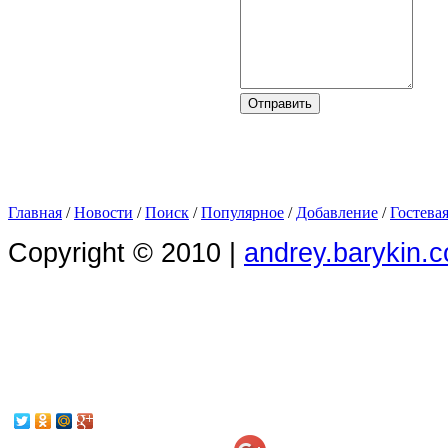
Главная
/
Новости
/
Поиск
/
Популярное
/
Добавление
/
Гостева
Copyright © 2010 |
andrey.barykin.