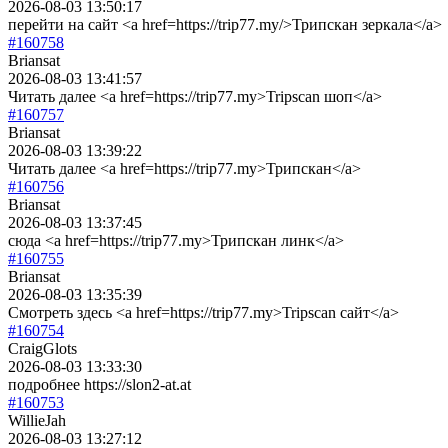
2026-08-03 13:50:17
перейти на сайт <a href=https://trip77.my/>Трипскан зеркала</a>
#160758
Briansat
2026-08-03 13:41:57
Читать далее <a href=https://trip77.my>Tripscan шоп</a>
#160757
Briansat
2026-08-03 13:39:22
Читать далее <a href=https://trip77.my>Трипскан</a>
#160756
Briansat
2026-08-03 13:37:45
сюда <a href=https://trip77.my>Трипскан линк</a>
#160755
Briansat
2026-08-03 13:35:39
Смотреть здесь <a href=https://trip77.my>Tripscan сайт</a>
#160754
CraigGlots
2026-08-03 13:33:30
подробнее https://slon2-at.at
#160753
WillieJah
2026-08-03 13:27:12