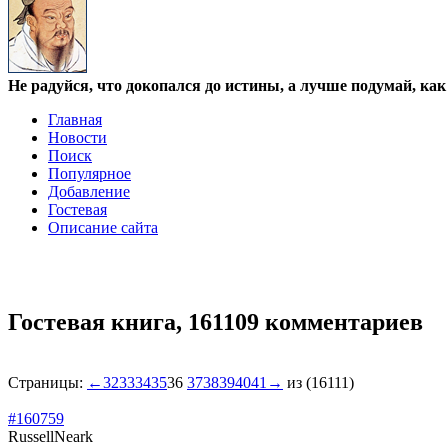
Не радуйся, что докопался до истины, а лучше подумай, ка
Главная
Новости
Поиск
Популярное
Добавление
Гостевая
Описание сайта
Гостевая книга,
161109 комментариев
Страницы:
←
32
33
34
35
36
37
38
39
40
41
→
из (16111)
#160759
RussellNeark