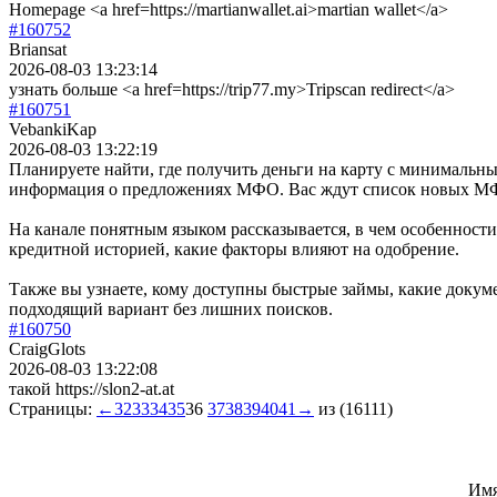
Homepage <a href=https://martianwallet.ai>martian wallet</a>
#160752
Briansat
2026-08-03 13:23:14
узнать больше <a href=https://trip77.my>Tripscan redirect</a>
#160751
VebankiKap
2026-08-03 13:22:19
Планируете найти, где получить деньги на карту с минимальными
информация о предложениях МФО. Вас ждут список новых МФО
На канале понятным языком рассказывается, в чем особенности
кредитной историей, какие факторы влияют на одобрение.
Также вы узнаете, кому доступны быстрые займы, какие докум
подходящий вариант без лишних поисков.
#160750
CraigGlots
2026-08-03 13:22:08
такой https://slon2-at.at
Страницы:
←
32
33
34
35
36
37
38
39
40
41
→
из (16111)
Им