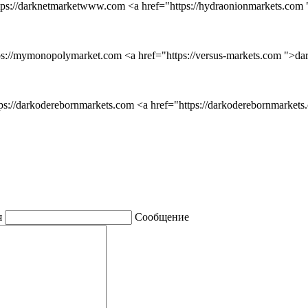
ttps://darknetmarketwww.com <a href="https://hydraonionmarkets.com 
ps://mymonopolymarket.com <a href="https://versus-markets.com ">d
tps://darkoderebornmarkets.com <a href="https://darkoderebornmarkets.
я
Сообщение