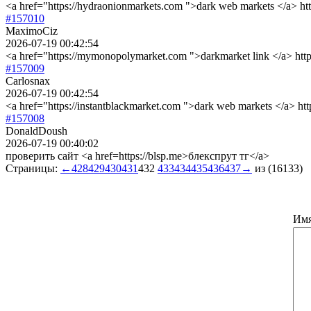
<a href="https://hydraonionmarkets.com ">dark web markets </a> h
#157010
MaximoCiz
2026-07-19 00:42:54
<a href="https://mymonopolymarket.com ">darkmarket link </a> htt
#157009
Carlosnax
2026-07-19 00:42:54
<a href="https://instantblackmarket.com ">dark web markets </a> ht
#157008
DonaldDoush
2026-07-19 00:40:02
проверить сайт <a href=https://blsp.me>блекспрут тг</a>
Страницы:
←
428
429
430
431
432
433
434
435
436
437
→
из (16133)
Им