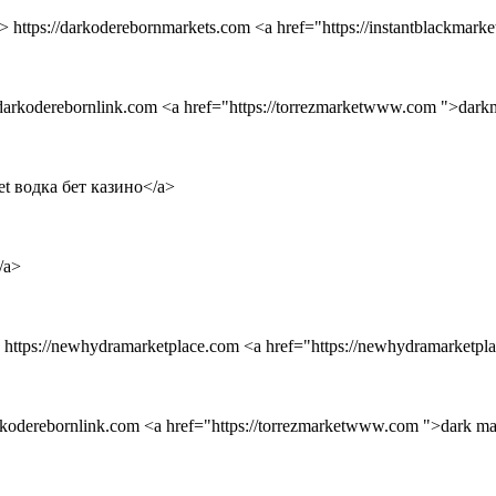
 https://darkoderebornmarkets.com <a href="https://instantblackmarke
//darkoderebornlink.com <a href="https://torrezmarketwww.com ">darkm
et водка бет казино</a>
/a>
 https://newhydramarketplace.com <a href="https://newhydramarketpla
arkoderebornlink.com <a href="https://torrezmarketwww.com ">dark mar