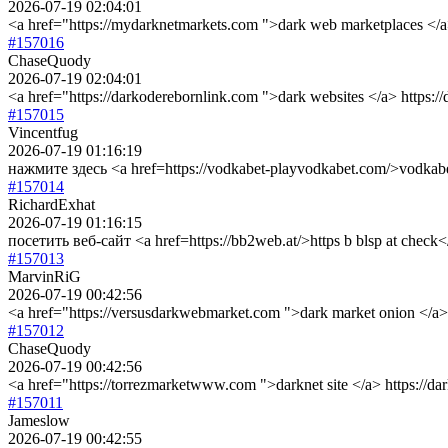
2026-07-19 02:04:01
<a href="https://mydarknetmarkets.com ">dark web marketplaces </a>
#157016
ChaseQuody
2026-07-19 02:04:01
<a href="https://darkoderebornlink.com ">dark websites </a> https:
#157015
Vincentfug
2026-07-19 01:16:19
нажмите здесь <a href=https://vodkabet-playvodkabet.com/>vodkab
#157014
RichardExhat
2026-07-19 01:16:15
посетить веб-сайт <a href=https://bb2web.at/>https b blsp at check<
#157013
MarvinRiG
2026-07-19 00:42:56
<a href="https://versusdarkwebmarket.com ">dark market onion </a>
#157012
ChaseQuody
2026-07-19 00:42:56
<a href="https://torrezmarketwww.com ">darknet site </a> https://d
#157011
Jameslow
2026-07-19 00:42:55