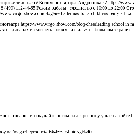
торте-или-как-соз/ Коломенская, пр-т Андропова 22 https://www.v
фон : 8 (499) 112-44-65 Режим работы : ежедневно с 10:00 до 22:00 С
ww.virgo-show.com/blog/are-ballerinas-for-a-childrens-party-a-luxury-
театра https://www.virgo-show.com/blog/cheerleading-school-in-
ся на диванах и смотреть любимый фильм на большом экране с ча
ь товаров и покупайте оптом или в розницу у нас на сайте https:
.net/magazin/product/disk-lezvie-huter-gtd-40t