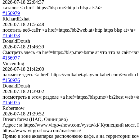
2026-07-18 22:04:37
каталог <a href=https://blsp.me>http b blsp at</a>
#156979
RichardExhat
2026-07-18 21:56:48
посетить веб-сайт <a href=https://bb2web.at>http https blsp at</a>
#156978
DonaldDoush
2026-07-18 21:46:39
Смотреть здесь <a href=https://blsp.me>bsme at что это за сайт</a
#156977
Vincentfug
2026-07-18 21:42:00
нажмите здесь <a href=https://vodkabet-playvodkabet.com/>vodka b
#156976
DonaldDoush
2026-07-18 21:39:02
посмотреть в этом разделе <a href=https://blsp.me/>bs2best web</
#156975
Robertnow
2026-07-18 21:29:52
Dream forest (ЦАО, Одинцово)
Адрес : м https://www.virgo-show.com/vystavki/ Кузнецкий мост, П
https://www.virgo-show.com/maslenica/
Прямо в зоне аквапарка расположено кафе, а на территории ком