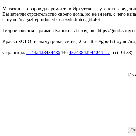
Магазины товаров для ремонта в Иркутске — у каких заведен
Вы затеяли строительство своего дома, но не знаете, с чего на
stroy.net/magazin/product/disk-lezvie-huter-gtd-40t
Гидроизоляция Праймер Капитель белая, 6кг https://good-stroy.net
Краска SOLO перламутровая синяя, 2 кг https://good-stroy.net/mag
Страницы:
←
432
433
434
435
436
437
438
439
440
441
→
из (16133)
Им