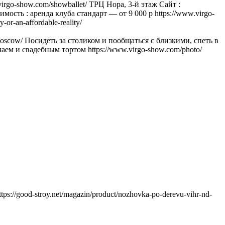
irgo-show.com/showballet/ ТРЦ Нора, 3-й этаж Сайт :
тоимость : аренда клуба стандарт — от 9 000 р https://www.virgo-
or-an-affordable-reality/
moscow/ Посидеть за столиком и пообщаться с близкими, спеть в
ем и свадебным тортом https://www.virgo-show.com/photo/
//good-stroy.net/magazin/product/nozhovka-po-derevu-vihr-nd-