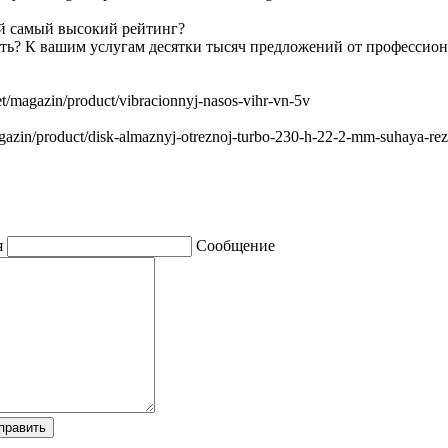
ий самый высокий рейтинг?
чать? К вашим услугам десятки тысяч предложений от профессиона
/magazin/product/vibracionnyj-nasos-vihr-vn-5v
azin/product/disk-almaznyj-otreznoj-turbo-230-h-22-2-mm-suhaya-rez
я
Сообщение