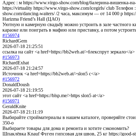
Адрес : м https://www.virgo-show.com/blog/балерина-вишенка-на-
https://virtuality https://www.virgo-show.com/icegirls/ club Теле
show.com/dancing-waiters/ /2 часа, максимум — от 14 000 р https://w
Harizma Friend’s Hall (ЦАО)
Уютную и камерную свадьбу можно устроить в зале частного кино
караоке или поиграть в мафию или приставку, а потом устроить
#156974
RichardGem
2026-07-18 21:25:51
ссылка на сайт <a href=https://bb2web.at/>блекспрут зеркало</a>
#156973
RichardExhat
2026-07-18 21:24:57
Источник <a href=https://bb2web.at/>slon5 c</a>
#156972
DonaldDoush
2026-07-18 21:19:55
этот сайт <a href=https://blsp.me/>https slon5 at</a>
#156971
GeraldKnite
2026-07-18 21:11:19
Выбирайте стройматериалы в нашем каталоге, проверяйте стоимост
350-o
Выбираете товары для дома и ремонта и хотите сэкономить?
Шпаклёвка Knauf Фуген гипсовая для швов, 25 кг https://good-stroy