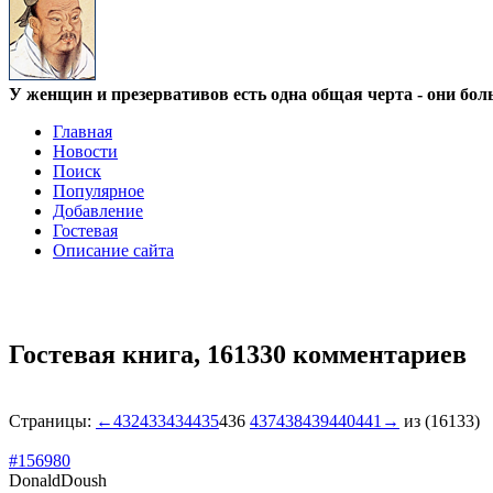
У женщин и презервативов есть одна общая черта - они бол
Главная
Новости
Поиск
Популярное
Добавление
Гостевая
Описание сайта
Гостевая книга,
161330 комментариев
Страницы:
←
432
433
434
435
436
437
438
439
440
441
→
из (16133)
#156980
DonaldDoush